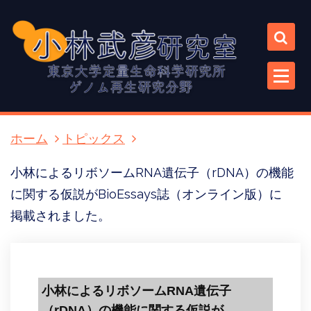
コ
ン
テ
ン
ツ
に
ス
キ
ホーム
トピックス
ッ
プ
小林によるリボソームRNA遺伝子（rDNA）の機能
に関する仮説がBioEssays誌（オンライン版）に
掲載されました。
小林によるリボソームRNA遺伝子
（rDNA）の機能に関する仮説が