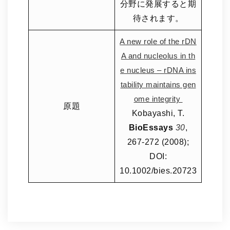
分野に発展すると期
待されます。
A new role of the rDN
A and nucleolus in th
e nucleus – rDNA ins
tability maintains gen
ome integrity
原題
Kobayashi, T.
BioEssays
30
,
267-272 (2008);
DOI:
10.1002/bies.20723