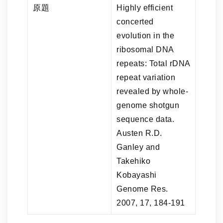
原題
Highly efficient
concerted
evolution in the
ribosomal DNA
repeats: Total rDNA
repeat variation
revealed by whole-
genome shotgun
sequence data.
Austen R.D.
Ganley and
Takehiko
Kobayashi
Genome Res.
2007, 17, 184-191