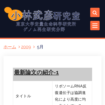
コ
ン
テ
ン
ツ
に
ス
キ
ホーム
2009
5月
ッ
プ
最新論文の紹介-1
リボソームRNA反
復遺伝子は協調進
タイトル
化により高度に均