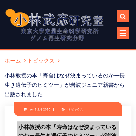
コ
ン
テ
ン
ツ
に
ス
キ
ホーム
トピックス
ッ
プ
小林教授の本「寿命はなぜ決まっているのかー長
生き遺伝子のヒミツー」が岩波ジュニア新書から
出版されました
on 2 2月 2016
トピックス
小林教授の本「寿命はなぜ決まっている
のかー長生き遺伝子のヒミツー」が岩波