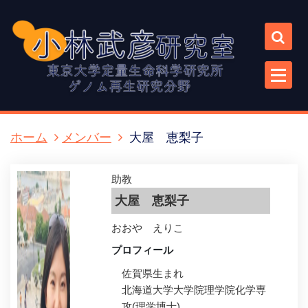
コ
ン
テ
ン
ツ
に
ス
キ
ホーム
メンバー
大屋 恵梨子
ッ
プ
助教
大屋 恵梨子
おおや えりこ
プロフィール
佐賀県生まれ
北海道大学大学院理学院化学専
攻(理学博士)