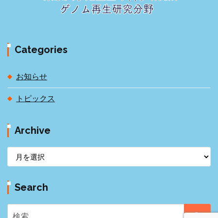
Categories
お知らせ
トピックス
Archive
A
r
c
Search
h
i