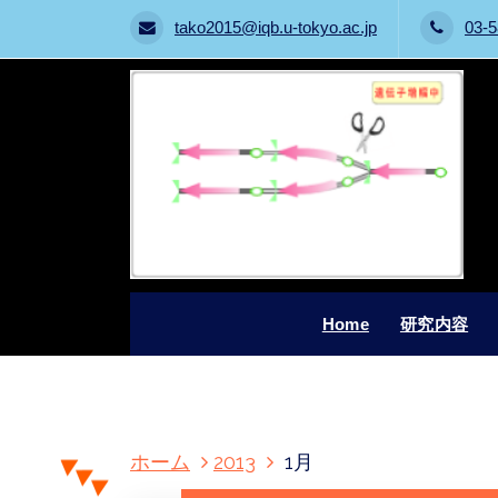
tako2015@iqb.u-tokyo.ac.jp
03-5
Home
研究内容
コ
ホーム
2013
1月
ン