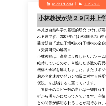
テ
on 29 1月 2013
トピックス
ン
ツ
小林教授が第２９回井上
に
ス
本賞は自然科学の基礎的研究で特に顕著
キ
れる賞です。2007年にはiPS細胞の山
ッ
プ
受賞題目「遺伝子増幅の分子機構の全容
＜受賞研究の解説＞
小林教授は、高度に反復したリボソームR
維持しているのか、単離した多数の変異
機構の全容を解明しました。またリボソ
胞の老化速度や発ガン物質に対する感受
仮説」を提唱するに至っています。
遺伝子のコピー数の変化は一卵性双生
析から明らかになってきています。今後
との関係が解明されることが期待され、