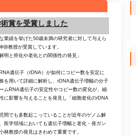
学術賞を受賞しました
な業績を挙げた50歳未満の研究者に対して与えら
中伸弥教授が受賞しています。
解明と癌化や老化との関係性の発見」
NA遺伝子（rDNA）が如何にコピー数を安定に
株を用いて詳細に解析し、rDNA遺伝子増幅の分子
ームRNA遺伝子の安定性やコピー数の変化が、細
性に影響を与えることを発見し「細胞老化のrDNA
児間でも多数起こっていることが近年のゲノム解
、医学領域においても遺伝子増幅と老化・発ガン
小林教授の発見はきわめて重要です。