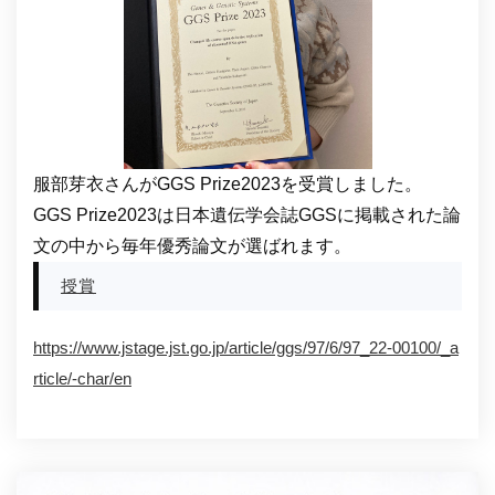
服部芽衣さんがGGS Prize2023を受賞しました。
GGS Prize2023は日本遺伝学会誌GGSに掲載された論
文の中から毎年優秀論文が選ばれます。
授賞
https://www.jstage.jst.go.jp/article/ggs/97/6/97_22-00100/_a
rticle/-char/en