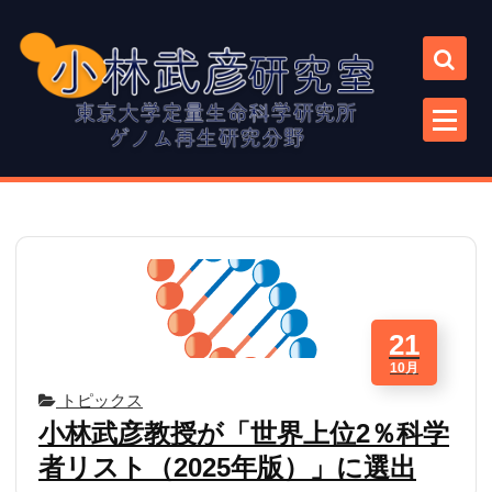
コ
ン
テ
ン
ツ
に
ス
キ
ッ
プ
21
10月
トピックス
小林武彦教授が「世界上位2％科学
者リスト（2025年版）」に選出