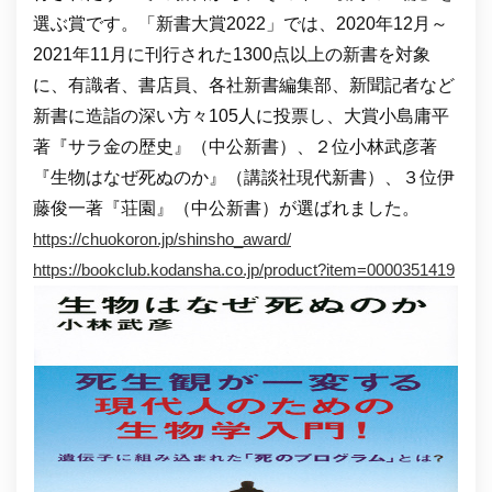
選ぶ賞です。「新書大賞2022」では、2020年12月～
2021年11月に刊行された1300点以上の新書を対象
に、有識者、書店員、各社新書編集部、新聞記者など
新書に造詣の深い方々105人に投票し、大賞小島庸平
著『サラ金の歴史』（中公新書）、２位小林武彦著
『生物はなぜ死ぬのか』（講談社現代新書）、３位伊
藤俊一著『荘園』（中公新書）が選ばれました。
https://chuokoron.jp/shinsho_award/
https://bookclub.kodansha.co.jp/product?item=0000351419