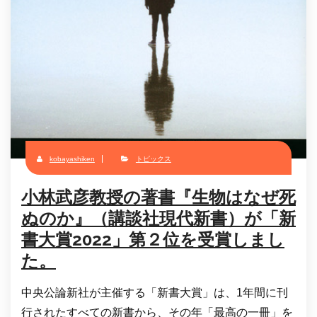
kobayashiken
トピックス
小林武彦教授の著書『生物はなぜ死
ぬのか』（講談社現代新書）が「新
書大賞2022」第２位を受賞しまし
た。
中央公論新社が主催する「新書大賞」は、1年間に刊
行されたすべての新書から、その年「最高の一冊」を