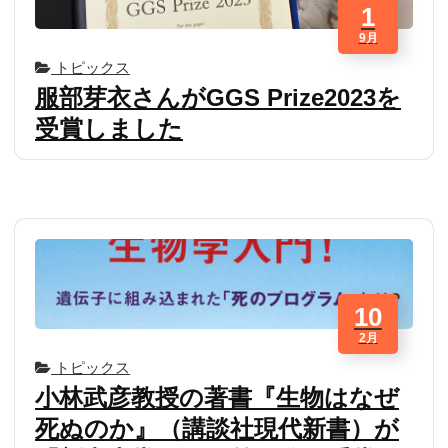
1
9月
トピックス
服部芽衣さんがGGS Prize2023を
受賞しました
10
2月
トピックス
小林武彦教授の著書『生物はなぜ
死ぬのか』（講談社現代新書）が