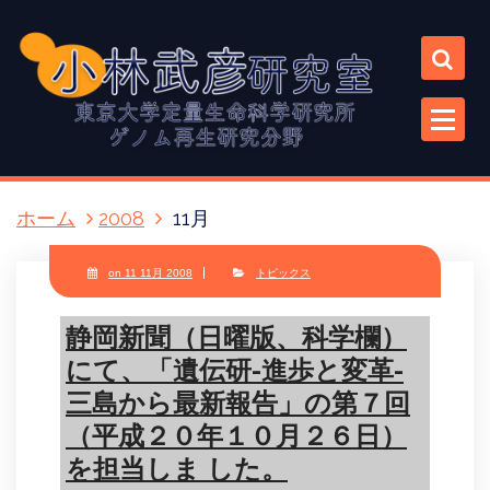
コ
ン
テ
ン
ツ
に
ス
キ
ホーム
2008
11月
ッ
プ
on 11 11月 2008
トピックス
静岡新聞（日曜版、科学欄）
にて、「遺伝研-進歩と変革-
三島から最新報告」の第７回
（平成２０年１０月２６日）
を担当しま した。