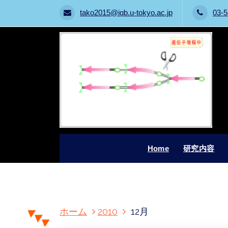
tako2015@iqb.u-tokyo.ac.jp
03-5
Home
研究内容
コ
ホーム
2010
12月
ン