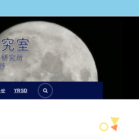
わせ
YRSD