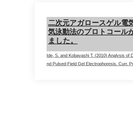
テ
ン
ツ
二次元アガロースゲル電
に
気泳動法のプロトコールがCur
ス
ました。
キ
ッ
プ
Ide, S. and Kobayashi T. (2010) Analysis of
nd Pulsed-Field Gel Electrophoresis. Curr. 