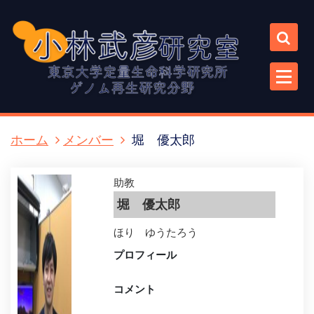
コ
ン
テ
ン
ツ
に
ス
キ
ホーム
メンバー
堀 優太郎
ッ
プ
助教
堀 優太郎
ほり ゆうたろう
プロフィール
コメント