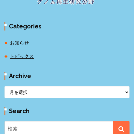
Categories
お知らせ
トピックス
Archive
A
r
c
Search
h
i
v