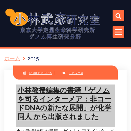
コ
ン
テ
ン
ツ
に
ス
キ
ホーム
2015
ッ
プ
on 30 11月 2015
トピックス
小林教授編集の書籍「ゲノム
を司るインターメア：非コー
ドDNAの新たな展開」が化学
同人 から出版されました