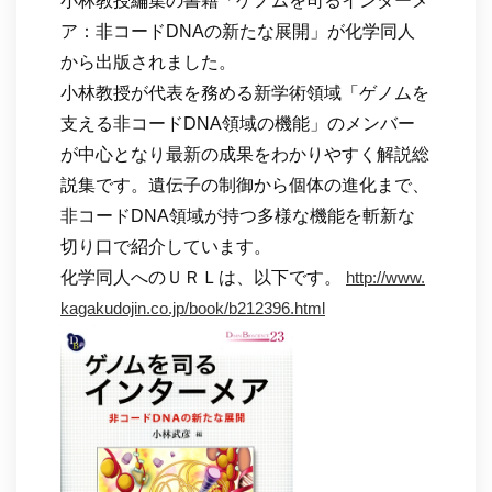
小林教授編集の書籍「ゲノムを司るインターメ
ア：非コードDNAの新たな展開」が化学同人
から出版されました。
小林教授が代表を務める新学術領域「ゲノムを
支える非コードDNA領域の機能」のメンバー
が中心となり最新の成果をわかりやすく解説総
説集です。遺伝子の制御から個体の進化まで、
非コードDNA領域が持つ多様な機能を斬新な
切り口で紹介しています。
化学同人へのＵＲＬは、以下です。
http://www.
kagakudojin.co.jp/book/b212396.html