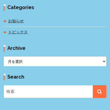
Categories
お知らせ
トピックス
Archive
A
r
c
Search
h
i
v
e