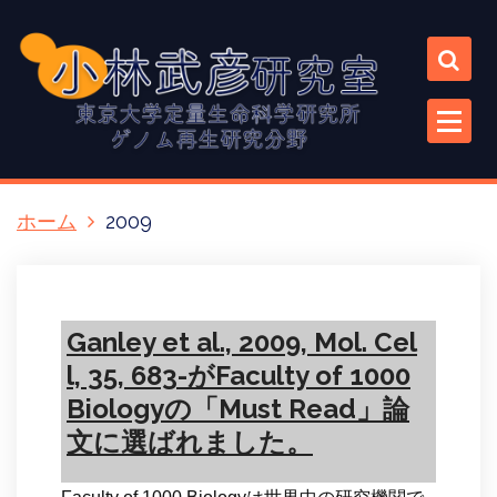
コ
ン
テ
ン
ツ
に
ス
キ
ホーム
2009
ッ
プ
Ganley et al., 2009, Mol. Cel
l, 35, 683-がFaculty of 1000
Biologyの「Must Read」論
文に選ばれました。