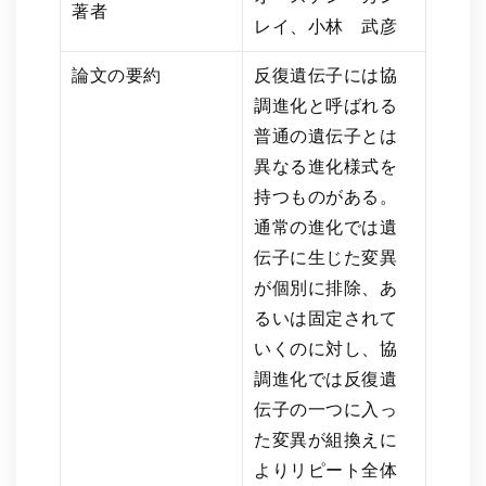
著者
レイ、小林 武彦
論文の要約
反復遺伝子には協
調進化と呼ばれる
普通の遺伝子とは
異なる進化様式を
持つものがある。
通常の進化では遺
伝子に生じた変異
が個別に排除、あ
るいは固定されて
いくのに対し、協
調進化では反復遺
伝子の一つに入っ
た変異が組換えに
よりリピート全体