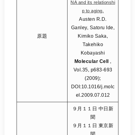
NA and its relationshi
p to aging.
Austen R.D.
Ganley, Satoru Ide,
原題
Kimiko Saka,
Takehiko
Kobayashi
Molecular Cell
,
Vol.35, p683-693
(2009);
DOI:10.1016/j.molc
el.2009.07.012
９月１１日 中日新
聞
９月１１日 東京新
聞