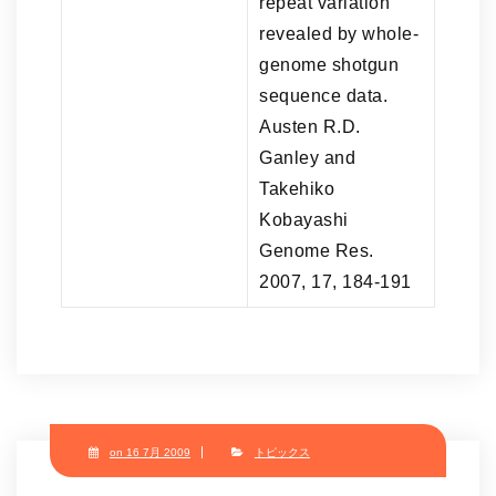
repeat variation
revealed by whole-
genome shotgun
sequence data.
Austen R.D.
Ganley and
Takehiko
Kobayashi
Genome Res.
2007, 17, 184-191
on 16 7月 2009
トピックス